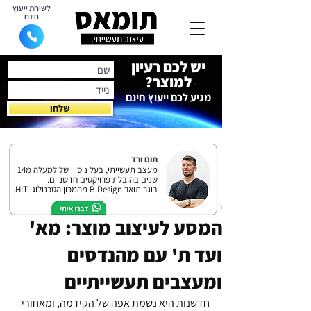
לשיחת ייעוץ
חינם
יש לכם רעיון
למוצר?
מגיע לכם ייעוץ חינם
שלחו
תום ורד
מעצב תעשייתי, בעל ניסיון של למעלה מ14
שנים בהובלת פרויקטים חדשניים.
בוגר תואר B.Design מהמכון הטכנולוגי HIT.
10 ביולי 2023
המסע לעיצוב מוצר: מא'
ועד ת' עם מהנדסים
ומעצבים תעשייתיים
חדשנות היא נשמת אפה של הקידמה, ומאחורי 