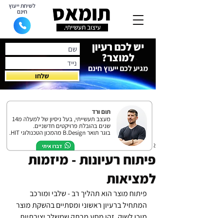
לשיחת ייעוץ
חינם
יש לכם רעיון
למוצר?
מגיע לכם ייעוץ חינם
שלחו
תום ורד
מעצב תעשייתי, בעל ניסיון של למעלה מ14
שנים בהובלת פרויקטים חדשניים.
בוגר תואר B.Design מהמכון הטכנולוגי HIT.
22 בדצמ׳ 2024
פיתוח רעיונות - מיזמות
למציאות
פיתוח מוצר הוא תהליך רב - שלבי ומורכב 
המתחיל ברעיון ראשוני ומסתיים בהשקת מוצר 
מוכן לשוק. זהו מסע מרתק שמשלב יצירתיות, 