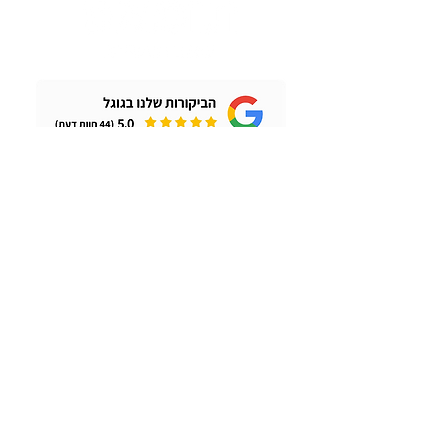
וואטסאפ
054-9472290
Tomvered@gmail.com
Linkedin
ערוץ היוטיוב שלנו
כתובתנו:
החלוצים 3, תל אביב
הרימון 132, נווה ירק