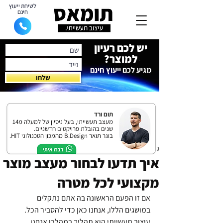
לשיחת ייעוץ
חינם
יש לכם רעיון
למוצר?
מגיע לכם ייעוץ חינם
שלחו
תום ורד
מעצב תעשייתי, בעל ניסיון של למעלה מ14
שנים בהובלת פרויקטים חדשניים.
בוגר תואר B.Design מהמכון הטכנולוגי HIT.
19 בינו׳ 2023
איך תדעו לבחור מעצב מוצר
מקצועי לכל מטרה
אם זו הפעם הראשונה בה אתם נתקלים 
במושגים הללו, אנחנו כאן כדי להסביר הכל. 
עיצוב תעשייתי הוא תהליך במהלכו אנחנו 