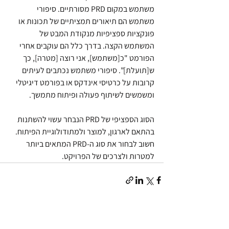
משתמש במקום PRD מסורתיים. סיפורי 
משתמש הם תיאורים תמציתיים של תכונות או 
פונקציות ספציפיות מנקודת המבט של 
המשתמש הקצה. בדרך כלל הם עוקבים אחרי 
הפורמט "כ[משתמש], אני רוצה [מטרה], כך 
ש[תועלת]". סיפורי משתמש נכתבים לעיתים 
קרובות על כרטיסי אינדקס או בפורמט דיגיטלי 
ומשמשים לשיתוף פעולה ופיתוח מתמשך.
הסוג הספציפי של PRD הנבחר עשוי להשתנות 
בהתאם לארגון, למוצר ולמתודולוגיית הפיתוח. 
חשוב לבחור את סוג ה-PRD המתאים ביותר 
למטרות ולצרכים של הפרויקט.