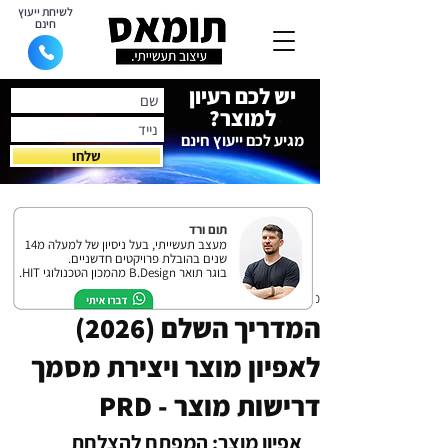
לשיחת ייעוץ
חינם
יש לכם רעיון
למוצר?
מגיע לכם ייעוץ חינם
שלחו
תום ורד
מעצב תעשייתי, בעל ניסיון של למעלה מ14
שנים בהובלת פרויקטים חדשניים.
בוגר תואר B.Design מהמכון הטכנולוגי HIT.
20 באוק׳ 2024
המדריך השלם (2026)
לאפיון מוצר ויצירת מסמך
דרישות מוצר - PRD
אפיון מוצר: המפתח להצלחת 