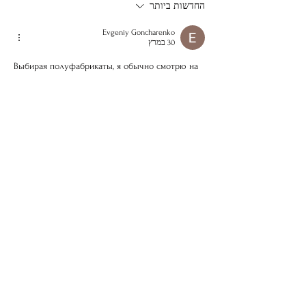
החדשות ביותר
Evgeniy Goncharenko
30 במרץ
Выбирая полуфабрикаты, я обычно смотрю на 
состав и наличие сертификатов, так как 
доверять маркетинговым вывескам сейчас 
сложно. Недавно разбирал параметры 
продукции местного производства из Ришона и 
обратил внимание на один вариант. В составе 
указана только индейка без добавления сои 
или растительных жиров, что для 
диетического рациона довольно критично. 
Если кому-то важно изучить детали 
самостоятельно, вот те самые 
Пельмени 
Бабушкины
, там указаны характеристики теста 
и начинки.
Из практических наблюдений: технология 
шоковой заморозки здесь действительно 
оправдана, так как тесто держит форму при…
עוד