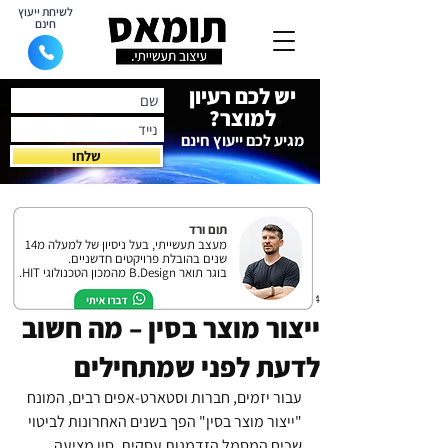
לשיחת ייעוץ
חינם
יש לכם רעיון
למוצר?
מגיע לכם ייעוץ חינם
שלחו
תום ורד
מעצב תעשייתי, בעל ניסיון של למעלה מ14
שנים בהובלת פרויקטים חדשניים.
בוגר תואר B.Design מהמכון הטכנולוגי HIT.
24 באוג׳ 2025
ייצור מוצר בסין – מה חשוב
לדעת לפני שמתחילים
עבור יזמים, חברות וסטארט-אפים רבים, המונח 
"ייצור מוצר בסין" הפך בשנים האחרונות לביטוי 
שכיח המסמל הזדמנות עסקית. סין מציעה 