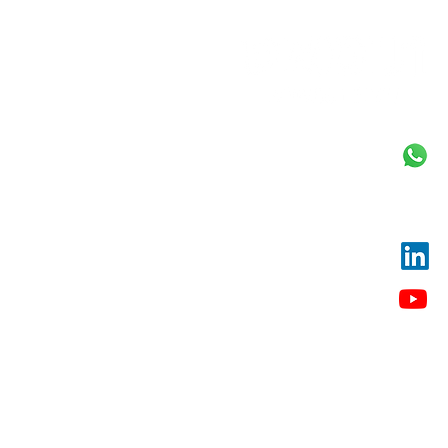
וואטסאפ
054-9472290
Tomvered@gmail.com
Linkedin
ערוץ היוטיוב שלנו
כתובתנו:
החלוצים 3, תל אביב
הרימון 132, נווה ירק