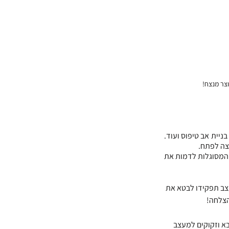
צר מנצח!
ההתמחות שלנו כסטודיו לעיצוב תעשייתי, מתחילה בשלבי פיתוח, רישום הפטנט, עיצוב מוצר, מחקר שוק, בניית אב טיפוס ועוד. 
צה לפתח.
בין שירותי הסטודיו תוכלו למצוא שירותי הדפסת אבי טיפוס ומודלים, על ידי מדפסות תלת מימד חדישות המסוגלות לדמות את 
צב תפקידו לבטא את 
הצלחה! 
א וזקוקים למעצב 