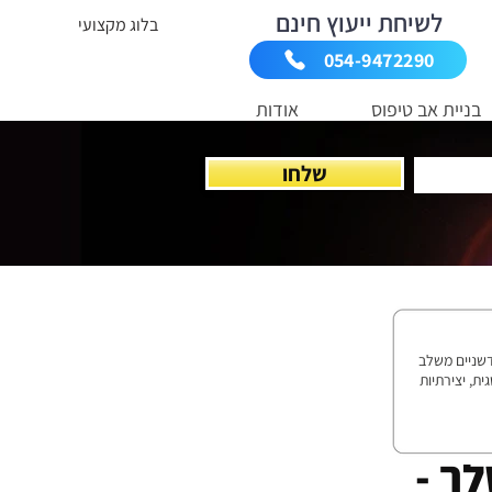
לשיחת ייעוץ חינם
בלוג מקצועי
054-9472290
בניית אב טיפוס
אודות
שלחו
ים בהובלת פרויקטים חדשניים משלב
י HIT. משלב חשיבה אסטרטגית, יצירתיות
ך -