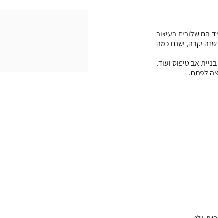
לפני שנדבר על מעצב תעשייתי וחשיבותו להצלחת המוצר, נציין את השלבים השונים בחייו של מוצר וכיצד הם שלובים בעיצוב 
תעשייתי. לכם כלקוחות וכיזמים יש רעיונות, ולנו יש את הפתרונות כדי להפיח במוצר שלכם רוח חיים, וכדי שזה יקרה, ישנם כמה 
ההתמחות שלנו כסטודיו לעיצוב תעשייתי, מתחילה בשלבי פיתוח, רישום הפטנט, עיצוב מוצר, מחקר שוק, בניית אב טיפוס ועוד. 
צה לפתח.
חיות שלנו