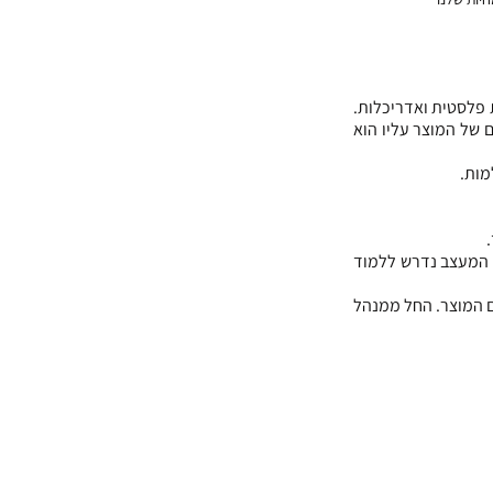
מעצב תעשייתי הוא איש מקצוע שעוסק בעיצוב תעשייתי, כחלק מעבודתו, הוא שולט ברקע הנדסי, אומנות פלסטית ואדריכלות. 
המעצב התעשייתי אחראי לכל תצורות קיום של אובייקט, ומטרת המעצב לפתור בעיות ולענות על הצרכים של המוצר עליו הוא 
מות.
הסיבה לגיוון כישורים כה רב, היא בשל העובדה שהלקוחות באים מענפים שונים ובעלי תחומים שונים, ועל המעצב נדרש ללמוד 
המעצב התעשייתי הוא בעצם מפיק, אדם שתחת תפקידו פיקוח על המחלקות השונות שאחראיות על קידום המוצר. החל ממנהל 