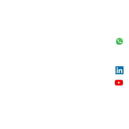
וואטסאפ
054-9472290
Tomvered@gmail.com
Linkedin
ערוץ היוטיוב שלנו
כתובתנו:
החלוצים 3, תל אביב
הרימון 132, נווה ירק