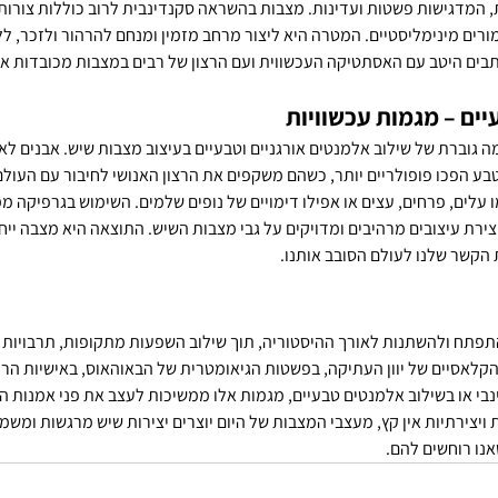
, המדגישות פשטות ועדינות. מצבות בהשראה סקנדינבית לרוב כוללות צורות 
ימורים מינימליסטיים. המטרה היא ליצור מרחב מזמין ומנחם להרהור ולזכר, 
בים היטב עם האסתטיקה העכשווית ועם הרצון של רבים במצבות מכובדות אך
ים – מגמות עכשוויות
 גוברת של שילוב אלמנטים אורגניים וטבעיים בעיצוב מצבות שיש. אבנים לא 
ע הפכו פופולריים יותר, כשהם משקפים את הרצון האנושי לחיבור עם העולם 
 עלים, פרחים, עצים או אפילו דימויים של נופים שלמים. השימוש בגרפיקה ממ
ת עיצובים מרהיבים ומדויקים על גבי מצבות השיש. התוצאה היא מצבה ייחו
 הקשר שלנו לעולם הסובב אותנו.
פתח ולהשתנות לאורך ההיסטוריה, תוך שילוב השפעות מתקופות, תרבויות ו
ם הקלאסיים של יוון העתיקה, בפשטות הגיאומטרית של הבאוהאוס, באישיות הר
בי או בשילוב אלמנטים טבעיים, מגמות אלו ממשיכות לעצב את פני אמנות ההנ
ויצירתיות אין קץ, מעצבי המצבות של היום יוצרים יצירות שיש מרגשות ומשמ
אנו רוחשים להם.