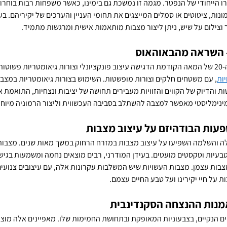
ו הייחודי של הנפטר. מגמה זו נמשכת גם בימינו, כאשר משפחות רבות בוחרו
נות, ציטוטים או סמלים המייצגים את תחומי העניין והערכים של יקיריהם. בע
וצילום על שיש, ניתן ליצור מצבות מותאמות אישית ומרגשות מתמיד.
– השראה מהבאוהאוס
תנועת הבאוהאוס של שנות ה-20 של המאה הקודמת הדגישה עיצוב פונקציונלי וצורות גיאומטריות פ
ות
, עם משטחים חלקים וצורות מופשטות. השימוש בצורות גיאומטריות במצבות
 והדיוק של הקווים והזוויות מעבירים תחושה של יציבות ונצחיות, התואמת 
מינימליסטי מאפשר למצבה להשתלב בסביבה העכשווית וליצור הרמוניה מיוח
עות הבודהיזם על עיצוב מצבות
 והשלמה השפיעו על עיצוב מצבות במזרח הרחוק במשך מאות שנים. מצבות ב
בעיות וטקסטים מועטים. בעידן המודרני, רבים מוצאים נחמה ומשמעות בגיש
צבות עצמן. מצבות העשויות שיש המשלבות עקרונות אלה, עם עיצובים צנועים 
על חיי יקירינו ועל טבע החיים עצמם.
אמנות ההנצחה הסקנדינבית
ים הנקיים, בצבעוניות המאופקת ובתחושת החמימות שלו. מאפיינים אלה מוצאי