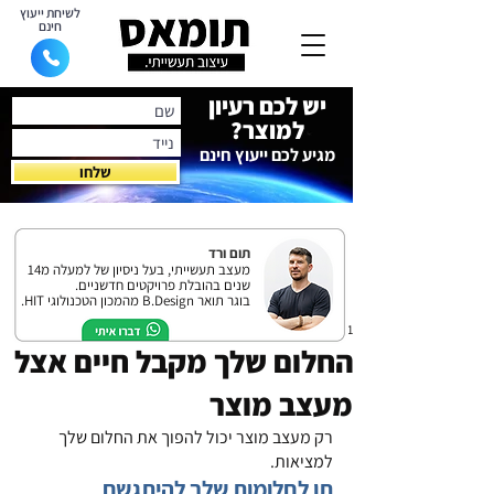
לשיחת ייעוץ
חינם
יש לכם רעיון
למוצר?
מגיע לכם ייעוץ חינם
שלחו
תום ורד
מעצב תעשייתי, בעל ניסיון של למעלה מ14
שנים בהובלת פרויקטים חדשניים.
בוגר תואר B.Design מהמכון הטכנולוגי HIT.
21 בנוב׳ 2022
החלום שלך מקבל חיים אצל
מעצב מוצר
רק מעצב מוצר יכול להפוך את החלום שלך 
למציאות.
תן לחלומות שלך להיתגשם